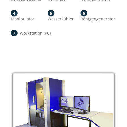
4
5
6
Manipulator
Wasserkühler
Röntgengenerator
7
Workstation (PC)